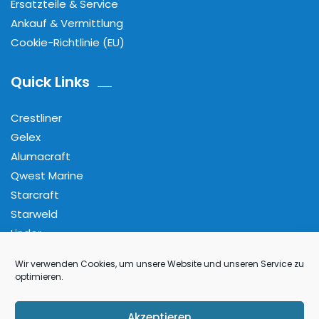
Ersatzteile & Service
Ankauf & Vermittlung
Cookie-Richtlinie (EU)
Quick Links
Crestliner
Gelex
Alumacraft
Qwest Marine
Starcraft
Starweld
Linder
Wir verwenden Cookies, um unsere Website und unseren Service zu
Folge Uns
optimieren.
Facebook
Pinterest
Instagram
YouTube
Akzeptieren