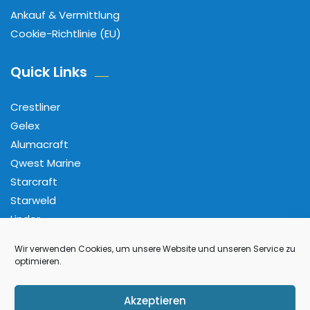
Ankauf & Vermittlung
Cookie-Richtlinie (EU)
Quick Links
Crestliner
Gelex
Alumacraft
Qwest Marine
Starcraft
Starweld
Linder
Wir verwenden Cookies, um unsere Website und unseren Service zu
Folge Uns
optimieren.
Facebook
Pinterest
Instagram
YouTube
Akzeptieren