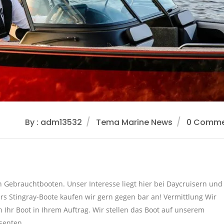
By : adm13532
Tema Marine News
0 Comme
 Gebrauchtbooten. Unser Interesse liegt hier bei Daycruisern und
rs Stingray-Boote kaufen wir gern gegen bar an! Vermittlung Wir
n Ihr Boot in Ihrem Auftrag. Wir stellen das Boot auf unserem
ssenten