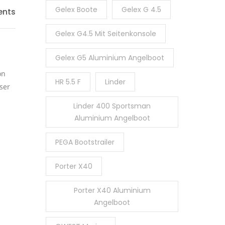
Gelex Boote
Gelex G 4.5
nts
Gelex G4.5 Mit Seitenkonsole
Gelex G5 Aluminium Angelboot
on
HR 5.5 F
Linder
ser
Linder 400 Sportsman
Aluminium Angelboot
PEGA Bootstrailer
Porter X40
Porter X40 Aluminium
Angelboot