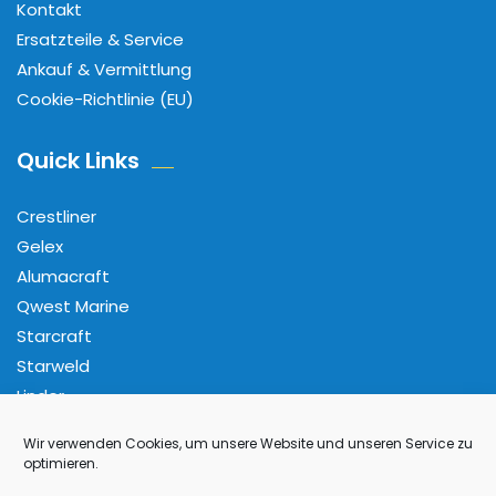
Kontakt
Ersatzteile & Service
Ankauf & Vermittlung
Cookie-Richtlinie (EU)
Quick Links
Crestliner
Gelex
Alumacraft
Qwest Marine
Starcraft
Starweld
Linder
Wir verwenden Cookies, um unsere Website und unseren Service zu
Folge Uns
optimieren.