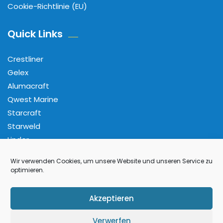
Cookie-Richtlinie (EU)
Quick Links
Crestliner
Gelex
Alumacraft
Qwest Marine
Starcraft
Starweld
Linder
Wir verwenden Cookies, um unsere Website und unseren Service zu
Folge Uns
optimieren.
Facebook
Pinterest
Instagram
YouTube
Akzeptieren
Verwerfen