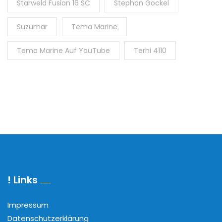
Starweld Fusion 16 SC
Stephan Gockel
Suzumar
Tema Marine
Tema Marine Auf YouTube
Terhi 4110
! Links
Impressum
Datenschutzerklärung