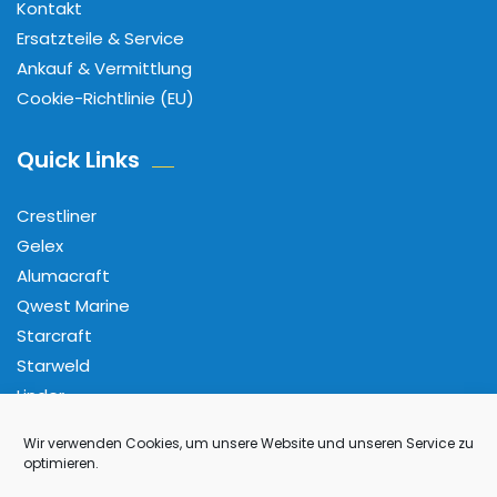
Kontakt
Ersatzteile & Service
Ankauf & Vermittlung
Cookie-Richtlinie (EU)
Quick Links
Crestliner
Gelex
Alumacraft
Qwest Marine
Starcraft
Starweld
Linder
Wir verwenden Cookies, um unsere Website und unseren Service zu
Folge Uns
optimieren.