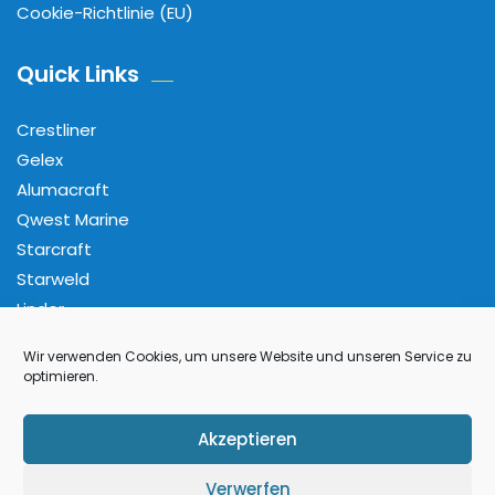
Cookie-Richtlinie (EU)
Quick Links
Crestliner
Gelex
Alumacraft
Qwest Marine
Starcraft
Starweld
Linder
Wir verwenden Cookies, um unsere Website und unseren Service zu
Folge Uns
optimieren.
Facebook
Pinterest
Instagram
YouTube
Akzeptieren
Verwerfen