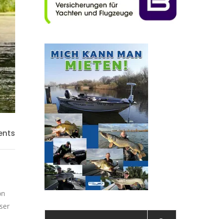
nts
on
ser