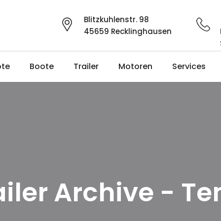
Blitzkuhlenstr. 98
45659 Recklinghausen
ote
Boote
Trailer
Motoren
Services
iler Archive - T