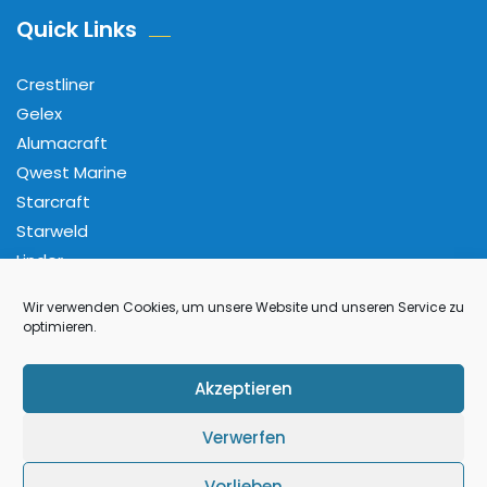
Quick Links
Crestliner
Gelex
Alumacraft
Qwest Marine
Starcraft
Starweld
Linder
Wir verwenden Cookies, um unsere Website und unseren Service zu
Folge Uns
optimieren.
Facebook
Pinterest
Instagram
YouTube
Akzeptieren
Verwerfen
Vorlieben