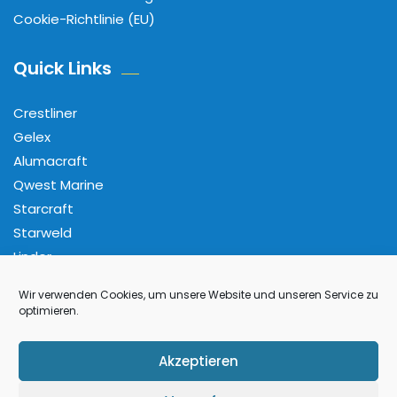
Cookie-Richtlinie (EU)
Quick Links
Crestliner
Gelex
Alumacraft
Qwest Marine
Starcraft
Starweld
Linder
Wir verwenden Cookies, um unsere Website und unseren Service zu
Folge Uns
optimieren.
Facebook
Pinterest
Instagram
YouTube
Akzeptieren