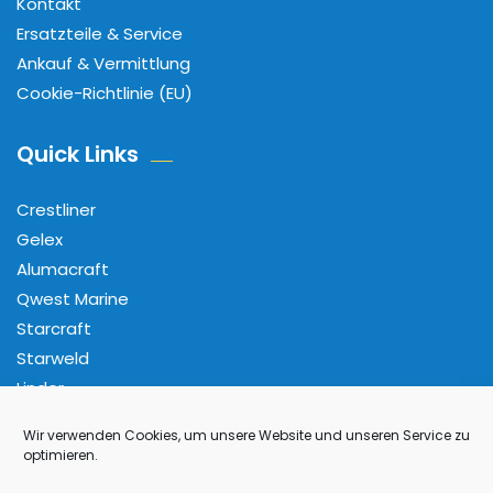
Kontakt
Ersatzteile & Service
Ankauf & Vermittlung
Cookie-Richtlinie (EU)
Quick Links
Crestliner
Gelex
Alumacraft
Qwest Marine
Starcraft
Starweld
Linder
Wir verwenden Cookies, um unsere Website und unseren Service zu
Folge Uns
optimieren.