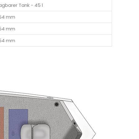
agbarer Tank - 45 l
,54 mm
,54 mm
,54 mm