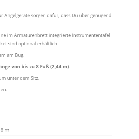
n
für Angelgeräte sorgen dafür, dass Du über genügend
ine im Armaturenbrett integrierte Instrumententafel
t sind optional erhältlich.
uem am Bug.
änge von bis zu 8 Fuß (2,44 m)
.
um unter dem Sitz.
hen.
18 m