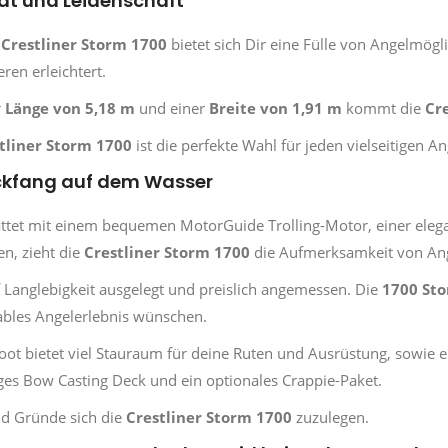
ät und Leidenschaft
m
Crestliner Storm 1700
bietet sich Dir eine Fülle von Angelmögl
ren erleichtert.
r
Länge von 5,18 m
und einer
Breite von 1,91 m
kommt die
Cr
tliner Storm 1700
ist die perfekte Wahl für jeden vielseitigen 
ickfang auf dem Wasser
ttet mit einem bequemen MotorGuide Trolling-Motor, einer elega
en, zieht die
Crestliner Storm 1700
die Aufmerksamkeit von Angl
uf Langlebigkeit ausgelegt und preislich angemessen. Die
1700 St
bles Angelerlebnis wünschen.
oot bietet viel Stauraum für deine Ruten und Ausrüstung, sowie 
es Bow Casting Deck und ein optionales Crappie-Paket.
d Gründe sich die
Crestliner Storm 1700
zuzulegen.