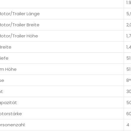
1.
otor/Trailer Länge
5,
otor/Trailer Breite
2,
otor/Trailer Höhe
1,
Breite
1,
iefe
5
om Höhe
5
se
8°
ht
3
apazität
5
otorstärke
60
ersonenzahl:
4