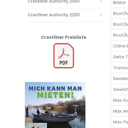
Crestliner Authority 2050
Breite
Boot/M
Crestliner Authority 2250
Boot/M
Boot/M
Crestliner Preisliste
Chine 
Seite T
Trans
Deadri
Gewic
Max. K
Max. M
Max. P