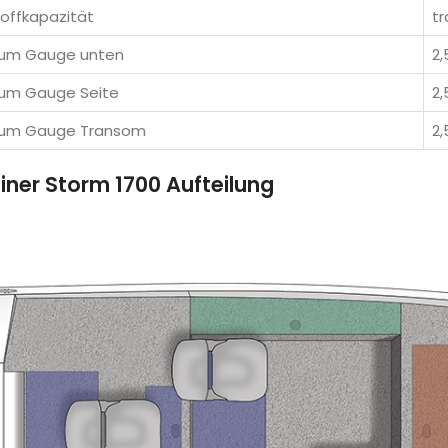
toffkapazität
tr
num Gauge unten
2
um Gauge Seite
2
num Gauge Transom
2
liner Storm 1700 Aufteilung