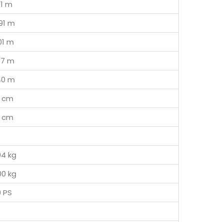
91 m
91 m
01 m
77 m
40 m
1 cm
1 cm
04 kg
00 kg
 PS