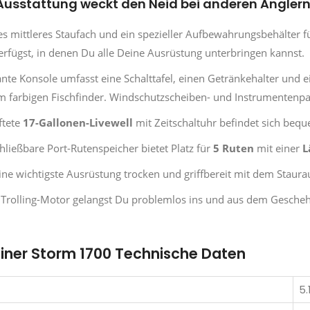
Ausstattung weckt den Neid bei anderen Angler
es mittleres Staufach und ein spezieller Aufbewahrungsbehälter 
erfügst, in denen Du alle Deine Ausrüstung unterbringen kannst.
ante Konsole umfasst eine Schalttafel, einen Getränkehalter und e
m farbigen Fischfinder. Windschutzscheiben- und Instrumentenpake
ftete
17-Gallonen-Livewell
mit Zeitschaltuhr befindet sich beq
hließbare Port-Rutenspeicher bietet Platz für
5 Ruten
mit einer
L
ine wichtigste Ausrüstung trocken und griffbereit mit dem Staura
Trolling-Motor gelangst Du problemlos ins und aus dem Gesche
liner Storm 1700 Technische Daten
5.