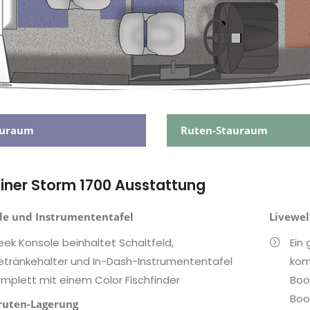
auraum
Ruten-Stauraum
liner Storm 1700 Ausstattung
le und Instrumententafel
Livewel
eek Konsole beinhaltet Schaltfeld,
Ein 
tränkehalter und In-Dash-Instrumententafel
kom
mplett mit einem Color Fischfinder
Boo
Boo
ruten-Lagerung