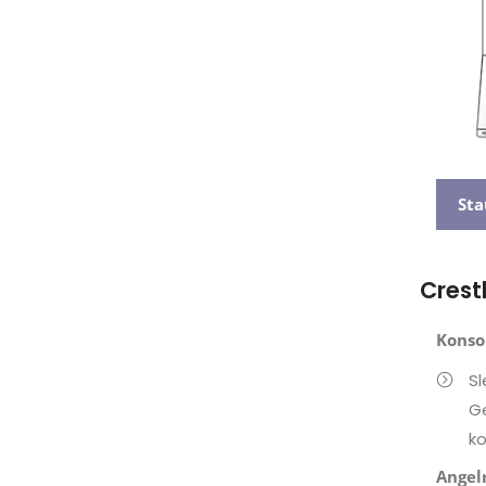
St
Crest
Konso
Sl
Ge
ko
Angel