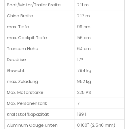
Boot/Motor/Trailer Breite
2.11 m
Chine Breite
2.17 m
max. Tiefe
99 cm
max. Cockpit Tiefe
56 cm
Transom Höhe
64 cm
Deadrise
17°
Gewicht
794 kg
max. Zuladung
952 kg
Max. Motorstärke
225 PS
Max. Personenzahl:
7
Kraftstoffkapazität
189 l
Aluminum Gauge unten
0.100'' (2,540 mm)