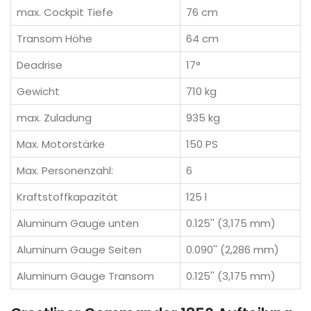
max. Cockpit Tiefe
76 cm
Transom Höhe
64 cm
Deadrise
17°
Gewicht
710 kg
max. Zuladung
935 kg
Max. Motorstärke
150 PS
Max. Personenzahl:
6
Kraftstoffkapazität
125 l
Aluminum Gauge unten
0.125'' (3,175 mm)
Aluminum Gauge Seiten
0.090'' (2,286 mm)
Aluminum Gauge Transom
0.125'' (3,175 mm)