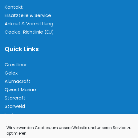
Kontakt
Ersatzteile & Service
Ankauf & Vermittlung
Cookie-Richtlinie (EU)
Quick Links
Crestliner
Gelex
Alumacraft
Qwest Marine
Starcraft
Starweld
Linder
Wir verwenden Cookies, um unsere Website und unseren Service zu
Folge Uns
optimieren.