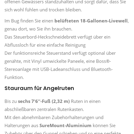
offenen Gewässers standzuhalten und sorgt dafür, dass Sie
sich wohl fühlen und trocken bleiben.
Im Bug finden Sie einen
belüfteten 18-Gallonen-Livewell
,
genau dort, wo Sie ihn brauchen.
Das Steuerbord-Heckschneidebrett verfügt über ein
Abflussloch für eine einfache Reinigung
Der funktionsreiche Steuerstand verfügt optional über
genähte, mit Vinyl umwickelte Paneele, eine Boss®-
Stereoanlage mit USB-Ladeanschluss und Bluetooth-
Funktion.
Stauraum für Angelruten
Bis zu
sechs 7'6''-Fuß (2,32 m)
Ruten in einen
abschließbaren zentralen Rutenkasten.
Mit den abnehmbaren Zubehörhalterungen und
Halterungen aus
SureMount-Aluminium
können Sie
Zubehör über den Gunnel schieben und so eine perfekte