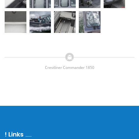
Crestliner Commander 1850
! Links