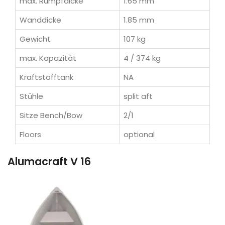
max. Rumpfdicke
1.65 mm
Wanddicke
1.85 mm
Gewicht
107 kg
max. Kapazität
4 / 374 kg
Kraftstofftank
NA
Stühle
split aft
Sitze Bench/Bow
2/1
Floors
optional
Alumacraft V 16