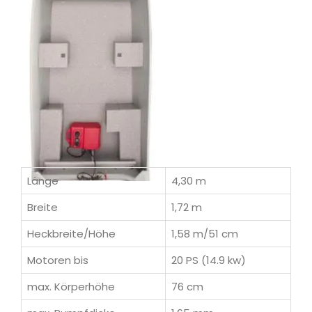
Länge
4,30 m
Breite
1,72 m
Heckbreite/Höhe
1,58 m/51 cm
Motoren bis
20 PS (14.9 kw)
max. Körperhöhe
76 cm