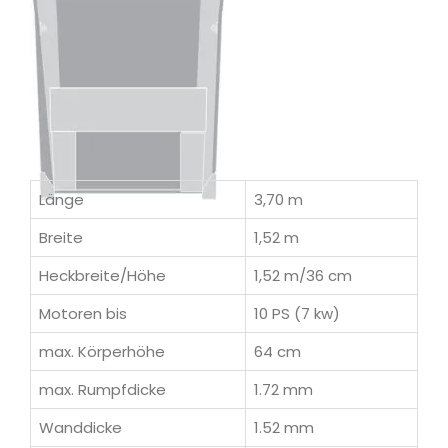
Länge
3,70 m
Breite
1,52 m
Heckbreite/Höhe
1,52 m/36 cm
Motoren bis
10 PS (7 kw)
max. Körperhöhe
64 cm
max. Rumpfdicke
1.72 mm
Wanddicke
1.52 mm