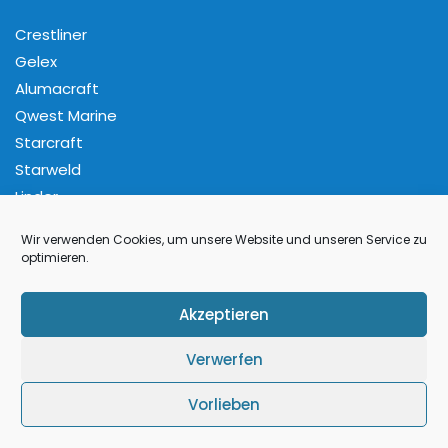
Crestliner
Gelex
Alumacraft
Qwest Marine
Starcraft
Starweld
Linder
Wir verwenden Cookies, um unsere Website und unseren Service zu
Folge Uns
optimieren.
Facebook
Pinterest
Instagram
YouTube
Akzeptieren
Verwerfen
Vorlieben
Tema Marine 2019