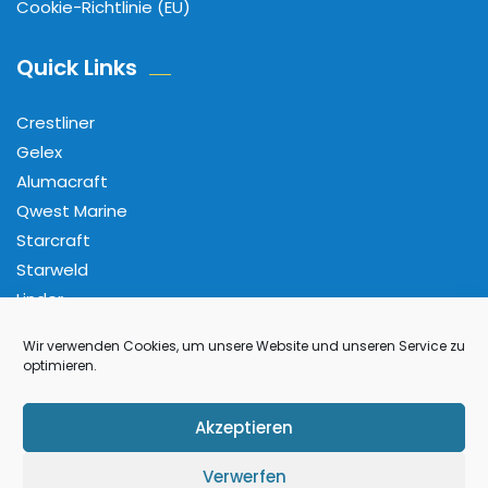
Cookie-Richtlinie (EU)
Quick Links
Crestliner
Gelex
Alumacraft
Qwest Marine
Starcraft
Starweld
Linder
Wir verwenden Cookies, um unsere Website und unseren Service zu
Folge Uns
optimieren.
Facebook
Pinterest
Instagram
YouTube
Akzeptieren
Verwerfen