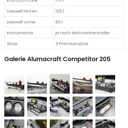
Kraftstofftank
170 l
Livewell hinten
125 l
Livewell vorne
83 l
Instrumente
je nach Motorenhersteller
Sitze
3 Premiumsitze
Galerie Alumacraft Competitor 205