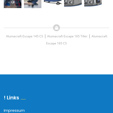
|
|
Alumacraft Escape 145 CS
Alumacraft Escape 165 Tiller
Alumacraft
Escape 165 CS
! Links
Impressum