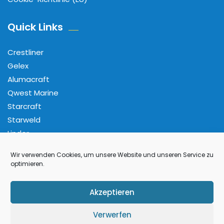
Quick Links
Crestliner
Gelex
Alumacraft
Qwest Marine
Starcraft
Starweld
Linder
Wir verwenden Cookies, um unsere Website und unseren Service zu
Folge Uns
optimieren.
Facebook
Pinterest
Instagram
YouTube
Akzeptieren
Verwerfen