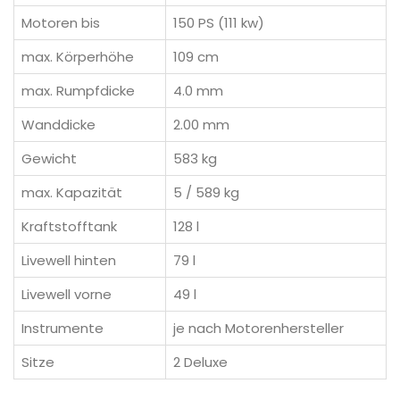
Motoren bis
150 PS (111 kw)
max. Körperhöhe
109 cm
max. Rumpfdicke
4.0 mm
Wanddicke
2.00 mm
Gewicht
583 kg
max. Kapazität
5 / 589 kg
Kraftstofftank
128 l
Livewell hinten
79 l
Livewell vorne
49 l
Instrumente
je nach Motorenhersteller
Sitze
2 Deluxe