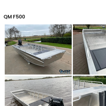
QM F500