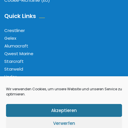
Cookie-Richtlinie (EU)
Quick Links
Crestliner
Gelex
Alumacraft
Qwest Marine
Starcraft
Starweld
Linder
Wir verwenden Cookies, um unsere Website und unseren Service zu
Folge Uns
optimieren.
Facebook
Pinterest
Instagram
YouTube
Akzeptieren
Verwerfen