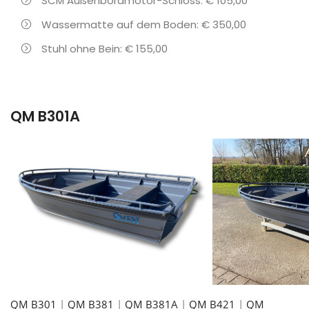
SCM Außenbordmotor-Schloss: € 105,00
Wassermatte auf dem Boden: € 350,00
Stuhl ohne Bein: € 155,00
QM B301A
QM B301
|
QM B381
|
QM B381A
|
QM B421
|
QM