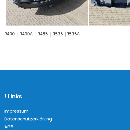
R400
|
R400A
|
R485
|
R535
|
R535A
! Links
Impressum
Datenschutzerklärung
AGB