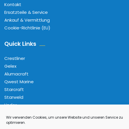
Kontakt
Ersatzteile & Service
Ankauf & Vermittlung
Cookie-Richtlinie (EU)
Quick Links
Crestliner
Gelex
Alumacraft
Qwest Marine
Starcraft
Starweld
Linder
Wir verwenden Cookies, um unsere Website und unseren Service zu
Folge Uns
optimieren.