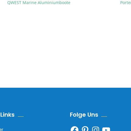
QWEST Marine Aluminiumboote
Porte
Links
Folge Uns
Facebook
Pinterest
Instagram
YouTube
er