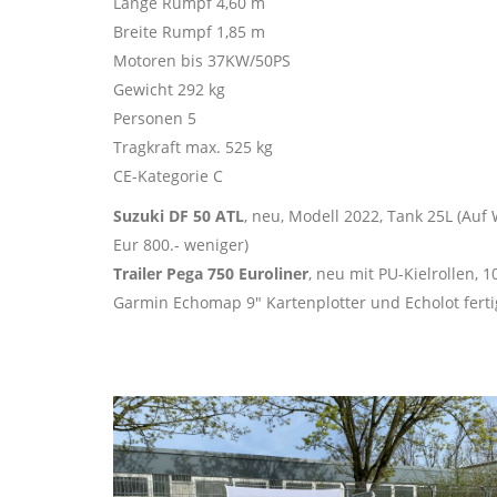
Länge Rumpf 4,60 m
Breite Rumpf 1,85 m
Motoren bis 37KW/50PS
Gewicht 292 kg
Personen 5
Tragkraft max. 525 kg
CE-Kategorie C
Suzuki DF 50 ATL
, neu, Modell 2022, Tank 25L (Auf
Eur 800.- weniger)
Trailer Pega 750 Euroliner
, neu mit PU-Kielrollen, 
Garmin Echomap 9" Kartenplotter und Echolot ferti