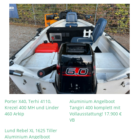
Porter X40, Terhi 4110,
Aluminium Angelboot
Krezel 400 MH und Linder
Tangiri 400 komplett mit
460 Arkip
Vollausstattung! 17.900 €
VB
Lund Rebel XL 1625 Tiller
Aluminium Angelboot